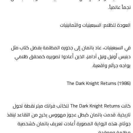
نجماً عالمياً.
العودة للظلام: السبعينيات والثمانينيات
في السبعينيات، عاد باتمان إلى جذوره المظلمة بفضل كتاب مثل
دينيس أونيل
و
نيل آدامز
، الذين أعادوا تصويره كمحقق ظلامي
يواجه جرائم واقعية.
The Dark Knight Returns (1986)
كانت
The Dark Knight Returns
للكاتب
فرانك ميلر
نقطة تحول
تاريخية. قدمت باتمان كبطل عجوز مهووس يخرج من التقاعد لينقذ
جوثام. هذه الرواية المصورة أعادت تعريف باتمان كشخصية
مظلمة ومعقدة.