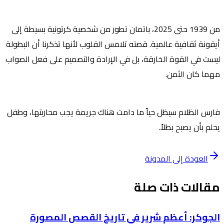
من 1939 حتى 2025، باتمان تطور من شخصية كرتونية بسيطة إلى
أيقونة ثقافية عالمية. قصته تلامس القلوب لأنها تذكرنا أن البطولة
ليست في القوة الخارقة، بل في الإرادة والتصميم على فعل الصواب
مهما كان الثمن.
فارس الظلام
سيظل حياً ما دامت هناك جريمة يجب محاربتها، وطفل
يحلم بأن يصبح بطلاً.
العودة إلى المدونة
مقالات ذات صلة
الجوكر: أعظم شرير في تاريخ القصص المصورة