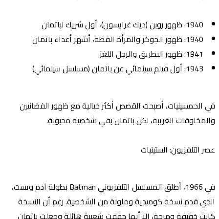
1940
: ظهور
روبن
(ديك غرايسون)، أول شريك لباتمان
1940
: ظهور
الجوكر
و
المرأة القطة
، أشهر أعداء باتمان
1941
: ظهور
البطريق
و
الرجل اللغز
1943
: أول فيلم سينمائي عن باتمان (مسلسل سينمائي)
في الخمسينيات، أصبحت القصص أكثر خيالية مع ظهور الفضائيين
والمخلوقات الغريبة، لكن باتمان بقي شخصية محبوبة.
عصر التلفزيون: الستينيات
في 1966، أطلق المسلسل التلفزيوني
Batman
بطولة آدم ويست،
الذي قدم نسخة كوميدية وملونة من الشخصية. رغم أن النسخة
كانت خفيفة ومرحة، إلا أنها حققت شعبية هائلة وجعلت باتمان