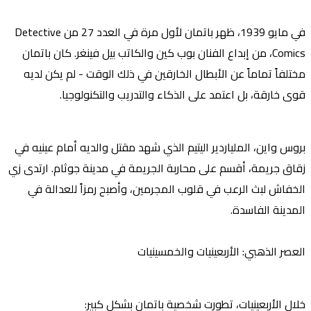
في مايو 1939، ظهر
باتمان
لأول مرة في العدد 27 من
Detective
Comics
، من إبداع الفنان بوب كين والكاتب بيل فينغر. كان باتمان
مختلفاً تماماً عن الأبطال الخارقين في ذلك الوقت - لم يكن لديه
قوى خارقة، بل اعتمد على
الذكاء
و
التدريب
و
التكنولوجيا
.
بروس واين
، الملياردير اليتيم الذي شهد مقتل والديه أمام عينيه في
زقاق جريمة، أقسم على محاربة الجريمة في
مدينة جوثام
. ارتدى زي
الخفاش لبث الرعب في قلوب المجرمين، وأصبح رمزاً للعدالة في
المدينة الفاسدة.
العصر الذهبي: الأربعينيات والخمسينيات
خلال الأربعينيات، تطورت شخصية باتمان بشكل كبير: