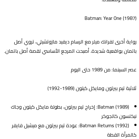
Batman: Year One (1987)
رواية أخرى لفرانك ميلر مع الرسام ديفيد مازوتشيلي، تروي أصل
باتمان بواقعية شديدة. أصبحت المرجع الأساسي لقصة أصل باتمان.
عصر السينما: من 1989 حتى اليوم
ثلاثية تيم بيرتون ومايكل كيتون (1989-1992)
Batman (1989)
: إخراج تيم بيرتون، بطولة مايكل كيتون وجاك
نيكلسون كالجوكر
Batman Returns (1992)
: عودة تيم بيرتون مع ميشيل فايفر
كالمرأة القطة